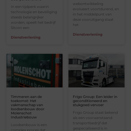
webontwikkeling
In een tijdperk waarin
evolueert voortdurend, en
technologie en beveiliging
in het middelpunt van
steeds belangrijker
deze vooruitgang staat
worden, speelt het bedrijf
het
Sitcon een
Dienstverlening
Dienstverlening
Timmeren aan de
Frigo Group: Een leider in
toekomst: Het
geconditioneerd en
vakmanschap van
stukgoed vervoer
loodsenbouw door
Frigo Group staat bekend
Molenschot
Industriebouw
als een vooraanstaand
transportbedrijf dat
Loodsenbouw is een
gespecialiseerd is in
complex proces dat