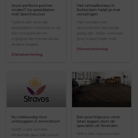
Jouw perfecte partner
Het vertaalbureau in
vinden? Ga speeddaten
Rotterdam helpt je met
met Search4Love!
vertalingen
Tijdens een avondje
Het vertalen van
speeddaten ontmoet je op
documenten kan knap
een ontspannen en
lastig zijn. Zeker wanneer
vrijblijvende manier leuke
je te maken hebt met
andere singles,
Dienstverlening
Dienstverlening
Nu Vakkundig riool
Een prachtige pvc vloer
ontstoppen in Amersfoort
laten leggen door de
specialist uit Woerden
Heeft u last van een
Wilt u een nieuwe vloer
stinkende geur dat vanuit