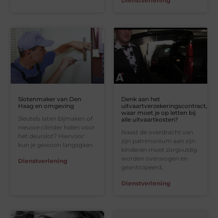
Dienstverlening
Slotenmaker van Den
Denk aan het
Haag en omgeving
uitvaartverzekeringscontract,
waar moet je op letten bij
Sleutels laten bijmaken of
alle uitvaartkosten?
nieuwe cilinder halen voor
Naast de overdracht van
het deurslot? Hiervoor
zijn patrimonium aan zijn
kun je gewoon langsgaan
kinderen moet zorgvuldig
worden overwogen en
Dienstverlening
geanticipeerd,
Dienstverlening