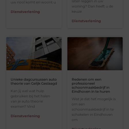
laten leggen in uw
uw riool komt en woont u
woning? Dan heeft u de
keuze
Dienstverlening
Dienstverlening
Unieke dagcursussen auto
Redenen om een
theorie van Gelijk Geslaagd
professioneel
schoonmaakbedrijf in
Kan jij wel wat hulp
Eindhoven in te huren
gebruiken bij het halen
Wist je dat het mogelijk is
van je auto theorie
om een
examen? Vind
schoonmaakbedrijf in te
schakelen in Eindhoven
Dienstverlening
om