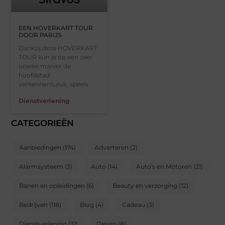
EEN HOVERKART TOUR
DOOR PARIJS
Dankzij deze HOVERKART
TOUR kun je op een zeer
unieke manier de
hoofdstad
verkennen!Leuk, speels
Dienstverlening
CATEGORIEËN
Aanbiedingen
(174)
Adverteren
(2)
Alarmsysteem
(3)
Auto
(14)
Auto's en Motoren
(21)
Banen en opleidingen
(6)
Beauty en verzorging
(12)
Bedrijven
(118)
Blog
(4)
Cadeau
(3)
Dienstverlening
(31)
Dieren
(8)