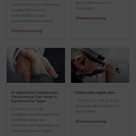
geconditioneerd en
vakmanschap en expertise
stukgoed
vereist. Molenschot
Industriebouw, een
Dienstverlening
gerenommeerd bedrijf
Dienstverlening
Professioneel Advies voor
Elektricien regelt alles
Flexbureaus: Een Must in
Stel je voor dat je thuis
Dynamische Tijden
druk aan de slag bent, je
In het hart van de
bent lekker
Nederlandse arbeidsmarkt
zijn flexbureaus de
Dienstverlening
motoren van flexibiliteit en
aanpassingsvermogen.