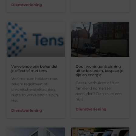
Dienstverlening
Vervelende pijn behandel
Door woningontruiming
je effectief met tens
uit te besteden, bespaar je
tijd en energie
Veel mensen hebben met
Gaat u verhuizen of is er
zekere regelmaat of
familielid komen te
chronische pijnklachten.
overlijden? Dan zal er een
Niets zo vervelend als pijn.
huis
Het
Dienstverlening
Dienstverlening