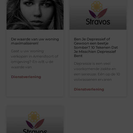
De waarde van uw woning
Ben Je Depressief of
maximaliseren!
Gewoon een beetje
Somber? 10 Tekenen Dat
Gaat u uw woning
Je Misschien Depressief
Bent
verkopen in Amersfoort of
omgeving? En wilt u de
Depressie is een veel
waarde van
voorkomende ziekte en
een serieuze: Eén op de 10
Dienstverlening
volwassenen ervaren
Dienstverlening