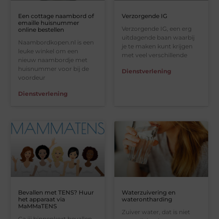
Een cottage naambord of
Verzorgende IG
emaille huisnummer
Verzorgende IG, een erg
online bestellen
uitdagende baan waarbij
Naambordkopen.nl is een
je te maken kunt krijgen
leuke winkel om een
met veel verschillende
nieuw naambordje met
huisnummer voor bij de
Dienstverlening
voordeur
Dienstverlening
Bevallen met TENS? Huur
Waterzuivering en
het apparaat via
waterontharding
MaMMaTENS
Zuiver water, dat is niet
Ga jij binnenkort bevallen