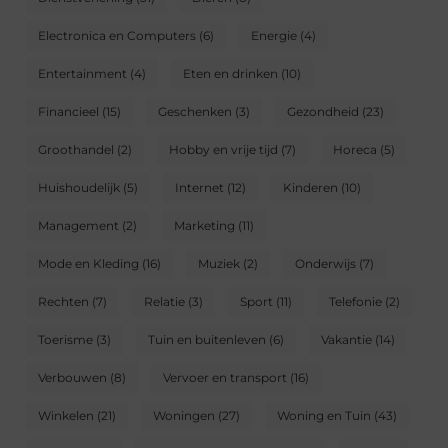
Electronica en Computers
(6)
Energie
(4)
Entertainment
(4)
Eten en drinken
(10)
Financieel
(15)
Geschenken
(3)
Gezondheid
(23)
Groothandel
(2)
Hobby en vrije tijd
(7)
Horeca
(5)
Huishoudelijk
(5)
Internet
(12)
Kinderen
(10)
Management
(2)
Marketing
(11)
Mode en Kleding
(16)
Muziek
(2)
Onderwijs
(7)
Rechten
(7)
Relatie
(3)
Sport
(11)
Telefonie
(2)
Toerisme
(3)
Tuin en buitenleven
(6)
Vakantie
(14)
Verbouwen
(8)
Vervoer en transport
(16)
Winkelen
(21)
Woningen
(27)
Woning en Tuin
(43)