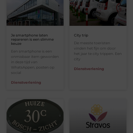
Je smartphone laten
City trip
repareren is een slimme
De meeste toeristen
keuze
vinden het fijn om door
Een smartphone is een
het jaar te city trippen. Een
onmisbaar item geworden
city
in deze tijd van
WhatsAppen, posten op
Dienstverlening
social
Dienstverlening