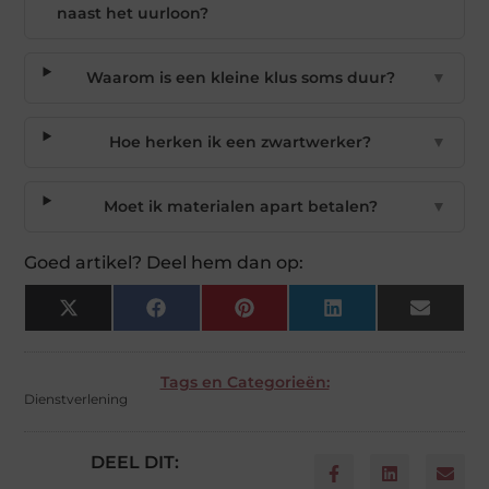
naast het uurloon?
Waarom is een kleine klus soms duur?
▼
Hoe herken ik een zwartwerker?
▼
Moet ik materialen apart betalen?
▼
Goed artikel? Deel hem dan op:
X
Facebook
Pinterest
LinkedIn
Email
(Twitter)
Tags en Categorieën:
Dienstverlening
DEEL DIT: