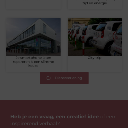
tijd en energie
Je smartphone laten
City trip
repareren is een slimme
keuze
Dienstverlening
Heb je een vraag, een creatief idee
of een
inspirerend verhaal?