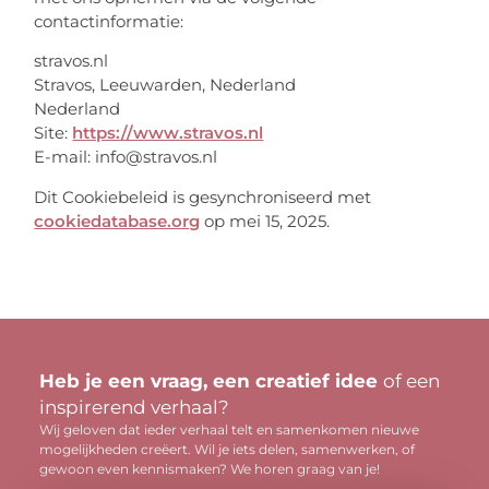
contactinformatie:
stravos.nl
Stravos, Leeuwarden, Nederland
Nederland
Site:
https://www.stravos.nl
E-mail:
info@
stravos.nl
Dit Cookiebeleid is gesynchroniseerd met
cookiedatabase.org
op mei 15, 2025.
Heb je een vraag, een creatief idee
of een
inspirerend verhaal?
Wij geloven dat ieder verhaal telt en samenkomen nieuwe
mogelijkheden creëert. Wil je iets delen, samenwerken, of
gewoon even kennismaken? We horen graag van je!