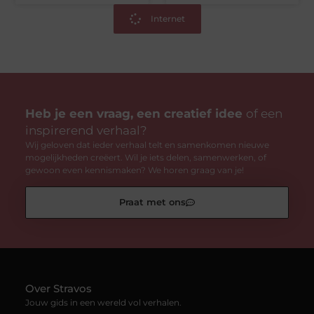
Internet
Heb je een vraag, een creatief idee
of een
inspirerend verhaal?
Wij geloven dat ieder verhaal telt en samenkomen nieuwe
mogelijkheden creëert. Wil je iets delen, samenwerken, of
gewoon even kennismaken? We horen graag van je!
Praat met ons
Over Stravos
Jouw gids in een wereld vol verhalen.