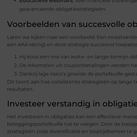
Educatieve webinars:
Veel financiële instelling
geavanceerde obligatiestrategieën.
Voorbeelden van succesvolle ob
Laten we kijken naar een voorbeeld: Een investeerder
een AAA-rating) en deze strategie succesvol toepaste
Hij koos een mix van korte- en lange-termijn obl
De inkomsten uit couponbetalingen werden her
Dankzij lage risico’s groeide de portefeuille g
Dit toont aan hoe consistente strategieën op lange t
resultaten.
Investeer verstandig in obligati
Het investeren in obligaties kan een effectieve manier 
beleggingsportefeuille toe te voegen. Door de basisp
strategieën zoals diversificatie en looptijdbeheer te