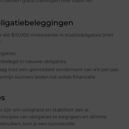
en bieden gratis trainingen over basis- en
ligatiebeleggingen
 die $10,000 investeerde in staatsobligaties (met
:
igaties.
belegd in nieuwe obligaties.
estaag met een gemiddeld rendement van 4% per jaar.
ermijn kunnen leiden tot solide financiële
es
zijn om veiligheid en stabiliteit aan je
rincipes van obligaties te begrijpen en slimme
 gebruiken, kun je een succesvolle