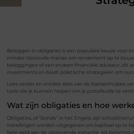
Strate
Beleggen in obligaties is een populaire keuze voor in
minder risicovolle manier om rendement op te bouwe
beleggingen of een ervaren financiële adviseur, dit art
investments en biedt praktische strategieën om succe
Lees verder en ontdek alles van de basisprincipes van 
tools die je kunnen helpen om je portefeuille te vers
Wat zijn obligaties en hoe werk
Obligaties, of “bonds” in het Engels, zijn schuldins
instellingen worden uitgegeven om kapitaal op te hale
feite geld aan de uitgevende instantie. Als belonin