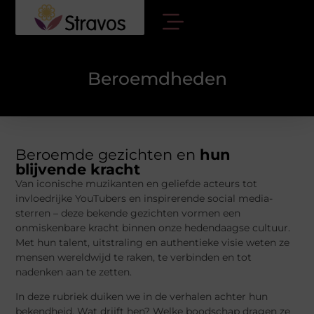
Beroemdheden
Beroemde gezichten en
hun
blijvende kracht
Van iconische muzikanten en geliefde acteurs tot
invloedrijke YouTubers en inspirerende social media-
sterren – deze bekende gezichten vormen een
onmiskenbare kracht binnen onze hedendaagse cultuur.
Met hun talent, uitstraling en authentieke visie weten ze
mensen wereldwijd te raken, te verbinden en tot
nadenken aan te zetten.
In deze rubriek duiken we in de verhalen achter hun
bekendheid. Wat drijft hen? Welke boodschap dragen ze