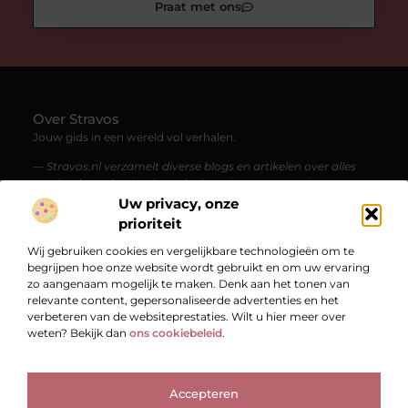
Praat met ons
Over Stravos
Jouw gids in een wereld vol verhalen.
— Stravos.nl verzamelt diverse blogs en artikelen over alles
wat het leven boeiend maakt. Laat je meenemen in een
stroom van kennis, inspiratie en verrassende perspectieven.
Uw privacy, onze
prioriteit
Bericht categorie
Wij gebruiken cookies en vergelijkbare technologieën om te
begrijpen hoe onze website wordt gebruikt en om uw ervaring
zo aangenaam mogelijk te maken. Denk aan het tonen van
relevante content, gepersonaliseerde advertenties en het
Onze informatie
verbeteren van de websiteprestaties. Wilt u hier meer over
weten? Bekijk dan
ons cookiebeleid
.
Bekende Nederlanders
Accepteren