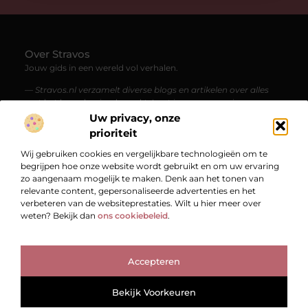
Over Stravos
Jouw gids in een wereld vol verhalen.
— Stravos.nl verzamelt diverse blogs en artikelen over alles
wat het leven boeiend maakt. Laat je meenemen in een
stroom van kennis, inspiratie en verrassende perspectieven.
Uw privacy, onze
prioriteit
Bericht categorie
Wij gebruiken cookies en vergelijkbare technologieën om te
begrijpen hoe onze website wordt gebruikt en om uw ervaring
zo aangenaam mogelijk te maken. Denk aan het tonen van
relevante content, gepersonaliseerde advertenties en het
Onze informatie
verbeteren van de websiteprestaties. Wilt u hier meer over
weten? Bekijk dan
ons cookiebeleid
.
Bekende Nederlanders
Accepteren
TOP
Bekijk Voorkeuren
@2025
www.stravos.nl.
All Right Reserved.