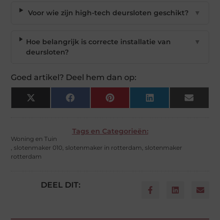
Voor wie zijn high-tech deursloten geschikt?
▼
Hoe belangrijk is correcte installatie van
▼
deursloten?
Goed artikel? Deel hem dan op:
X
Facebook
Pinterest
LinkedIn
Email
(Twitter)
Tags en Categorieën:
Woning en Tuin
,
slotenmaker 010
,
slotenmaker in rotterdam
,
slotenmaker
rotterdam
DEEL DIT: