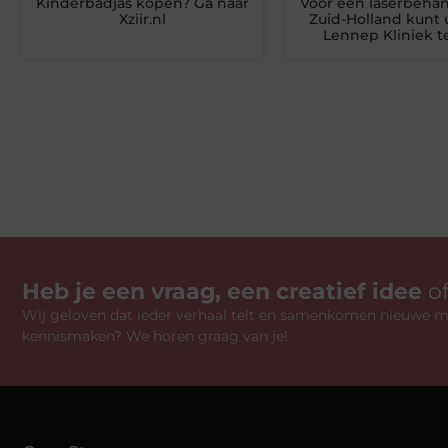
Kinderbadjas kopen? Ga naar
Voor een laserbehan
Xziir.nl
Zuid-Holland kunt u
Lennep Kliniek t
Heb je een vraag, een creatief idee
o
Wij geloven dat ieder verhaal telt en samenkomen nieuwe mo
kennismaken? We horen graag van je!