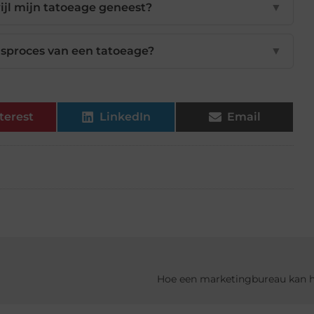
ijl mijn tatoeage geneest?
▼
sproces van een tatoeage?
▼
terest
LinkedIn
Email