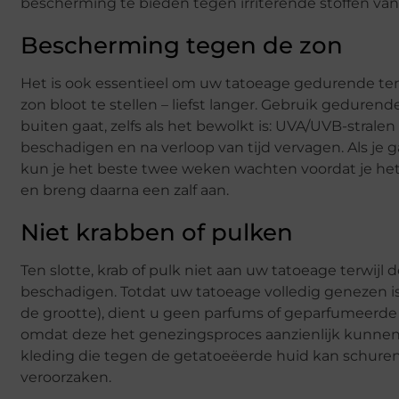
bescherming te bieden tegen irriterende stoffen van
Bescherming tegen de zon
Het is ook essentieel om uw tatoeage gedurende te
zon bloot te stellen – liefst langer. Gebruik gedur
buiten gaat, zelfs als het bewolkt is: UVA/UVB-stra
beschadigen en na verloop van tijd vervagen. Als j
kun je het beste twee weken wachten voordat je het 
en breng daarna een zalf aan.
Niet krabben of pulken
Ten slotte, krab of pulk niet aan uw tatoeage terwijl d
beschadigen. Totdat uw tatoeage volledig genezen is
de grootte), dient u geen parfums of geparfumeerde 
omdat deze het genezingsproces aanzienlijk kunnen 
kleding die tegen de getatoeëerde huid kan schuren,
veroorzaken.