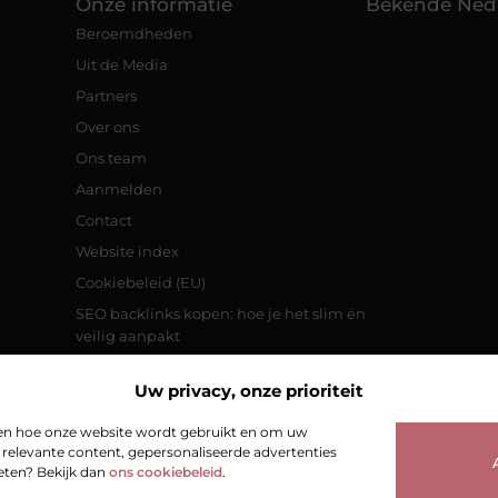
Onze informatie
Bekende Ned
Beroemdheden
Uit de Media
Partners
Over ons
Ons team
Aanmelden
Contact
Website index
Cookiebeleid (EU)
SEO backlinks kopen: hoe je het slim én
veilig aanpakt
Inkomsten genereren met jouw
website: zo pak je het aan
Uw privacy, onze prioriteit
jpen hoe onze website wordt gebruikt en om uw
relevante content, gepersonaliseerde advertenties
weten? Bekijk dan
ons cookiebeleid
.