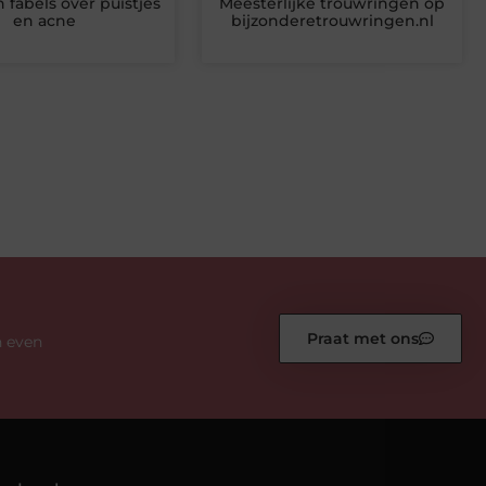
 fabels over puistjes
Meesterlijke trouwringen op
en acne
bijzonderetrouwringen.nl
Praat met ons
n even