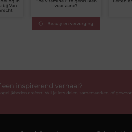
deling in
Hoe vitamine E te gebruiken
Feiten en
 bij Van
voor acne?
erecht
Beauty en verzorging
f een inspirerend verhaal?
gelijkheden creëert. Wil je iets delen, samenwerken, of gewoo