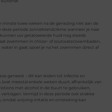
 buitenaf.
n minste twee weken na de genezing niet aan de
ende deze periode zonnebrandcrème wanneer je naar
len kunnen uw getatoeëerde huid nog steeds
e gaat zwemmen in chloor- of zoutwaterzwembaden,
water in gaat; spoel je na het zwemmen direct af
eze geneest – dit kan leiden tot infectie en
 (wat meestal enkele weken duurt, afhankelijk van
lotions met alcohol in de buurt te gebruiken,
vertragen. Vermijd in deze periode ook strakke
 omdat wrijving irritatie en ontsteking kan