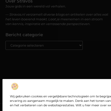
Over Stravos
Jouw gids in een wereld vol verhalen.
— Stravos.nl verzamelt diverse blogs en artikelen over alles wat
het leven boeiend maakt. Laat je meenemen in een stroom
van kennis, inspiratie en verrassende perspectieven.
Bericht categorie
Wij gebruiken cookies en vergelijkbare technologieën om te begri
ervaring zo aangenaam mogelijk te maken. Denk aan het tonen van 
en het verbeteren van de websiteprestaties. Wilt u hier meer over 