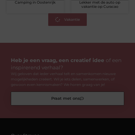
Camping in Oostenrijk
Lekker met de auto op
vakantie op Curacao
Vakantie
Heb je een vraag, een creatief idee
of een
inspirerend verhaal?
Wij geloven dat ieder verhaal telt en samenkomen nieuwe
mogelijkheden creëert. Wil je iets delen, samenwerken, of
gewoon even kennismaken? We horen graag van je!
Praat met ons