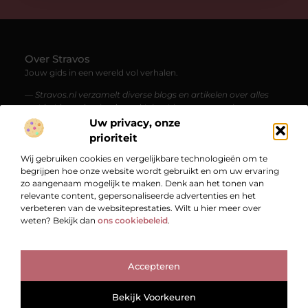
Over Stravos
Jouw gids in een wereld vol verhalen.
— Stravos.nl verzamelt diverse blogs en artikelen over alles
wat het leven boeiend maakt. Laat je meenemen in een
stroom van kennis, inspiratie en verrassende perspectieven.
Uw privacy, onze
prioriteit
Bericht categorie
Wij gebruiken cookies en vergelijkbare technologieën om te
begrijpen hoe onze website wordt gebruikt en om uw ervaring
zo aangenaam mogelijk te maken. Denk aan het tonen van
relevante content, gepersonaliseerde advertenties en het
Onze informatie
verbeteren van de websiteprestaties. Wilt u hier meer over
weten? Bekijk dan
ons cookiebeleid
.
Bekende Nederlanders
Accepteren
TOP
@2025
www.stravos.nl.
All Right Reserved.
Bekijk Voorkeuren