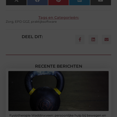
X
Facebook
Pinterest
LinkedIn
Email
(Twitter)
Tags en Categorieën:
Zorg
,
EPD GGZ
,
praktijksoftware
DEEL DIT:
RECENTE BERICHTEN
Fysiotherapie Waddinxveen: persoonlijke hulp bij bewegen en