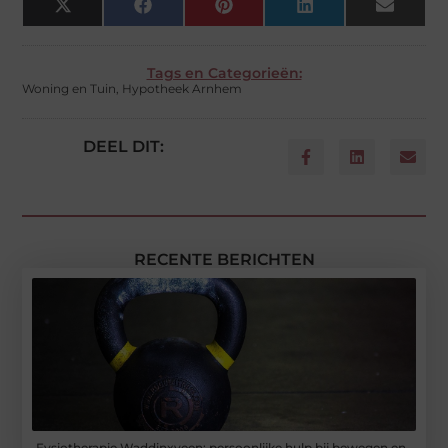
X
Facebook
Pinterest
LinkedIn
Email
(Twitter)
Tags en Categorieën:
Woning en Tuin
,
Hypotheek Arnhem
DEEL DIT:
RECENTE BERICHTEN
Fysiotherapie Waddinxveen: persoonlijke hulp bij bewegen en