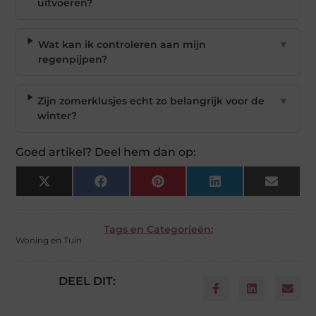
uitvoeren?
Wat kan ik controleren aan mijn
▼
regenpijpen?
Zijn zomerklusjes echt zo belangrijk voor de
▼
winter?
Goed artikel? Deel hem dan op:
X
Facebook
Pinterest
LinkedIn
Email
(Twitter)
Tags en Categorieën:
Woning en Tuin
DEEL DIT: