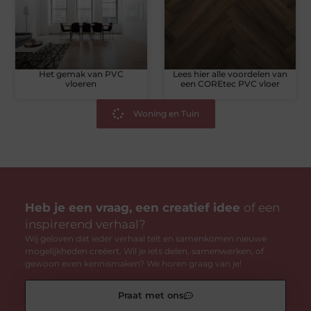
Het gemak van PVC
Lees hier alle voordelen van
vloeren
een COREtec PVC vloer
Woning en Tuin
Heb je een vraag, een creatief idee
of een
inspirerend verhaal?
Wij geloven dat ieder verhaal telt en samenkomen nieuwe
mogelijkheden creëert. Wil je iets delen, samenwerken, of
gewoon even kennismaken? We horen graag van je!
Praat met ons