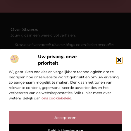
Over Stravos
Jouw gids in een wereld vol verhalen.
— Stravos.nl verzamelt diverse blogs en artikelen over alles
wat het leven boeiend maakt. Laat je meenemen in een
stroom van kennis, inspiratie en verrassende perspectieven.
Uw privacy, onze
prioriteit
Bericht categorie
Wij gebruiken cookies en vergelijkbare technologieën om te
begrijpen hoe onze website wordt gebruikt en om uw ervaring
zo aangenaam mogelijk te maken. Denk aan het tonen van
relevante content, gepersonaliseerde advertenties en het
Onze informatie
verbeteren van de websiteprestaties. Wilt u hier meer over
weten? Bekijk dan
ons cookiebeleid
.
Bekende Nederlanders
Accepteren
TOP
Bekijk Voorkeuren
@2025
www.stravos.nl.
All Right Reserved.