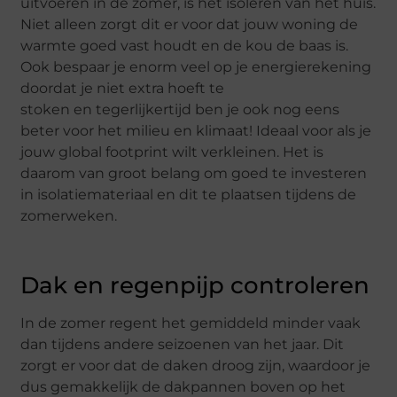
uitvoeren in de zomer, is het isoleren van het huis.
Niet alleen zorgt dit
er voor
dat jouw woning de
warmte goed vast houdt en de kou de baas is.
Oo
k bespaar je enorm veel op je energierekening
doordat je niet extra hoeft te
stoken
en
tegerlijkertijd
ben je ook nog eens
beter voor het milieu en klimaat! Ideaal voor als je
jouw
global
footprint wilt verkleinen.
Het is
daarom van
groot belang om goed te investeren
in
isolatiemateriaal
en dit te plaatsen tijdens de
zomerweken.
Dak en regenpijp
controleren
In de zomer regent het gemiddeld minder vaak
dan
tijdens
andere seizoenen van het jaar. Dit
zorgt
er voor
dat de daken droog zijn
, waardoor je
dus gemakkelijk de dakpannen boven op het