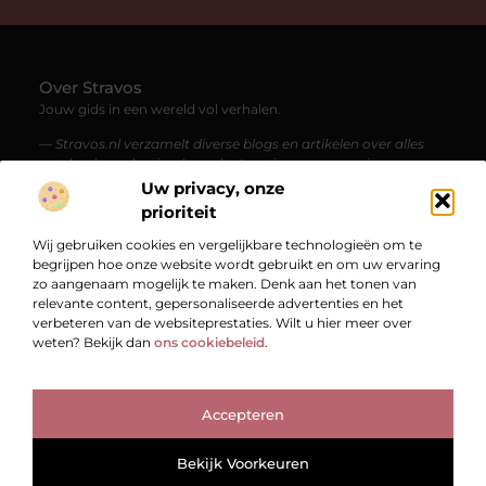
Over Stravos
Jouw gids in een wereld vol verhalen.
— Stravos.nl verzamelt diverse blogs en artikelen over alles
wat het leven boeiend maakt. Laat je meenemen in een
stroom van kennis, inspiratie en verrassende perspectieven.
Uw privacy, onze
prioriteit
Bericht categorie
Wij gebruiken cookies en vergelijkbare technologieën om te
begrijpen hoe onze website wordt gebruikt en om uw ervaring
zo aangenaam mogelijk te maken. Denk aan het tonen van
relevante content, gepersonaliseerde advertenties en het
Onze informatie
verbeteren van de websiteprestaties. Wilt u hier meer over
weten? Bekijk dan
ons cookiebeleid
.
Bekende Nederlanders
Accepteren
TOP
Bekijk Voorkeuren
@2025
www.stravos.nl.
All Right Reserved.