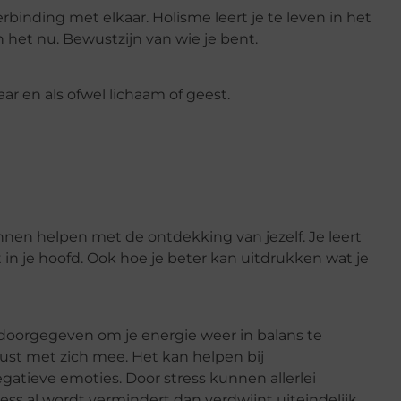
erbinding met elkaar. Holisme leert je te leven in het
het nu. Bewustzijn van wie je bent.
aar en als ofwel lichaam of geest.
unnen helpen met de ontdekking van jezelf. Je leert
gt in je hoofd. Ook hoe je beter kan uitdrukken wat je
oorgegeven om je energie weer in balans te
st met zich mee. Het kan helpen bij
atieve emoties. Door stress kunnen allerlei
ss al wordt vermindert dan verdwijnt uiteindelijk