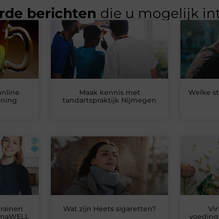
rde berichten
die u mogelijk in
online
Maak kennis met
Welke st
oning
tandartspraktijk Nijmegen
trainen
Wat zijn Heets sigaretten?
Vir
timaWELL
voeding