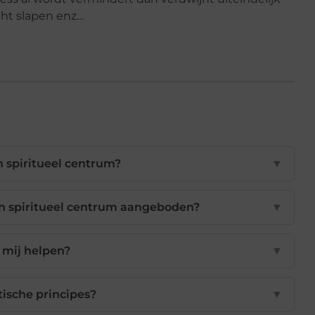
cht slapen enz…
n spiritueel centrum?
▼
n spiritueel centrum aangeboden?
▼
 mij helpen?
▼
stische principes?
▼