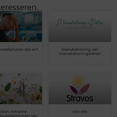
teresseren.
ressfactoren zijn er?
manukahoning van
manukahoningdokter
idian: ethische
cbd olie
ssupplementen van