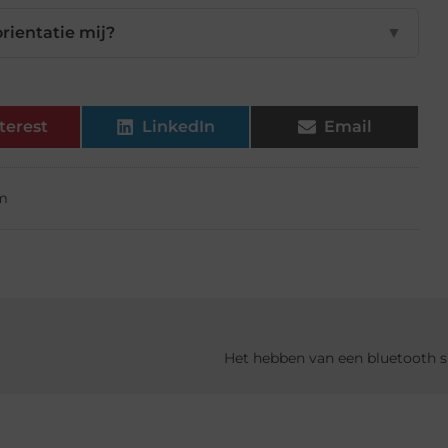
orientatie mij?
▼
terest
LinkedIn
Email
um