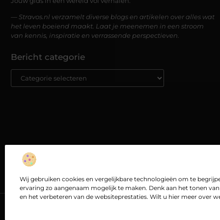
Jouw gids in een wereld vol verhalen.
— Stravos.nl verzamelt diverse blogs en artikelen over alles wat
het leven boeiend maakt. Laat je meenemen in een stroom
van kennis, inspiratie en verrassende perspectieven.
Bericht categorie
Wij gebruiken cookies en vergelijkbare technologieën om te begri
ervaring zo aangenaam mogelijk te maken. Denk aan het tonen van 
en het verbeteren van de websiteprestaties. Wilt u hier meer over 