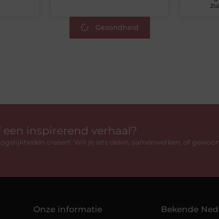
zu
Gezondheid
f een inspirerend verhaal?
gelijkheden creëert. Wil je iets delen, samenwerken, of gewoo
Onze informatie
Bekende Ned