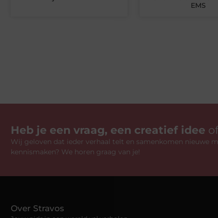
EMS
Heb je een vraag, een creatief idee
o
Wij geloven dat ieder verhaal telt en samenkomen nieuwe mo
kennismaken? We horen graag van je!
Over Stravos