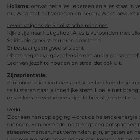
Holisme:
omvat het alles. Iedereen en alles staat in v
nu. Weg met het verleden en heden. Wees bewust in 
Leven volgens de 5 holistische principes
Kijk altijd naar het geheel. Alles is verbonden met elk
Spirituele groei stimuleren door leren
Er bestaat geen goed of slecht
Plaats negatieve gevoelens in een ander perspectief
Leer van jezelf te houden en straal dat ook uit.
Zijnsorientatie:
Zijnsorientatie biedt een aantal technieken die je k
te luisteren naar je innerlijke stem. Hoe je rust bren
gevoelens en verlangens zijn. Je berust je in het nu.
Reiki:
Door een handoplegging wordt de helende energie d
brengen. Een behandeling brengt een ontspannen ru
stressmomenten, het vermindert pijn, angsten en neg
lichamelijke problemen op ons pad komen. Als de stre