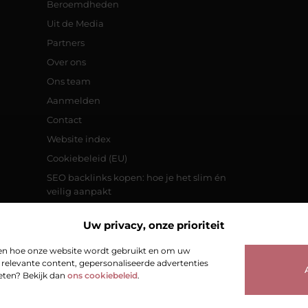
Beroemdheden
Uit de Media
Partners
Over ons
Ons team
Aanmelden
Contact
Website index
Cookiebeleid (EU)
SEO backlinks kopen: hoe je het slim én
veilig aanpakt
Inkomsten genereren met jouw
website: zo pak je het aan
Uw privacy, onze prioriteit
jpen hoe onze website wordt gebruikt en om uw
relevante content, gepersonaliseerde advertenties
weten? Bekijk dan
ons cookiebeleid
.
@2025
www.stravos.nl.
All Right Reserved.