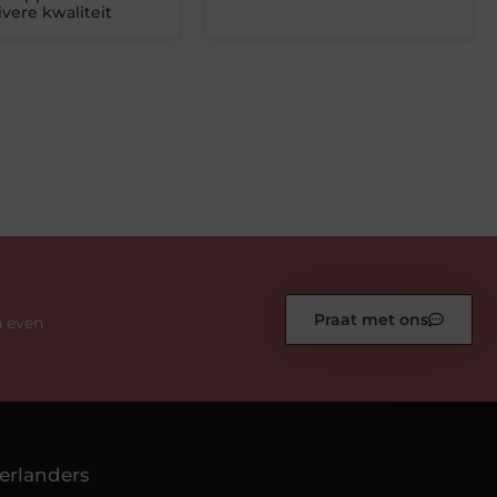
ivere kwaliteit
Praat met ons
n even
erlanders