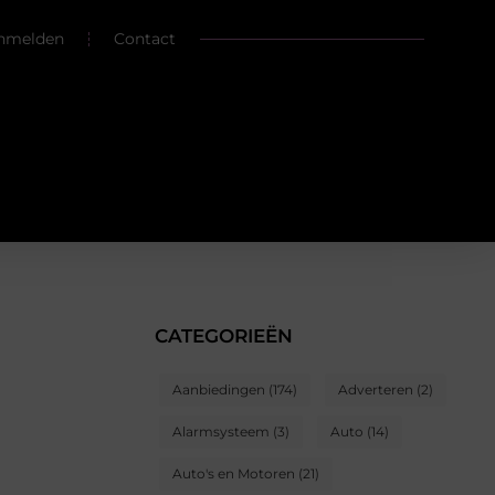
nmelden
Contact
CATEGORIEËN
Aanbiedingen
(174)
Adverteren
(2)
Alarmsysteem
(3)
Auto
(14)
Auto's en Motoren
(21)