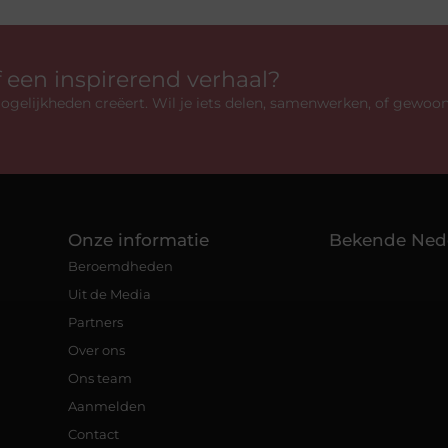
f een inspirerend verhaal?
gelijkheden creëert. Wil je iets delen, samenwerken, of gewoo
Onze informatie
Bekende Ned
Beroemdheden
Uit de Media
Partners
Over ons
Ons team
Aanmelden
Contact