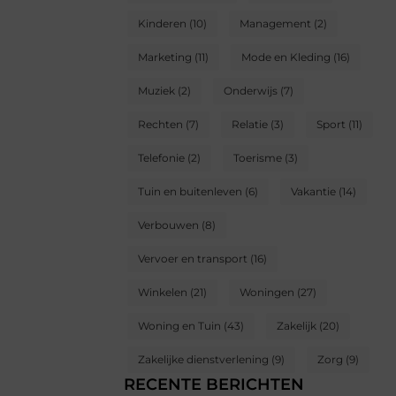
Kinderen
(10)
Management
(2)
Marketing
(11)
Mode en Kleding
(16)
Muziek
(2)
Onderwijs
(7)
Rechten
(7)
Relatie
(3)
Sport
(11)
Telefonie
(2)
Toerisme
(3)
Tuin en buitenleven
(6)
Vakantie
(14)
Verbouwen
(8)
Vervoer en transport
(16)
Winkelen
(21)
Woningen
(27)
Woning en Tuin
(43)
Zakelijk
(20)
Zakelijke dienstverlening
(9)
Zorg
(9)
RECENTE BERICHTEN