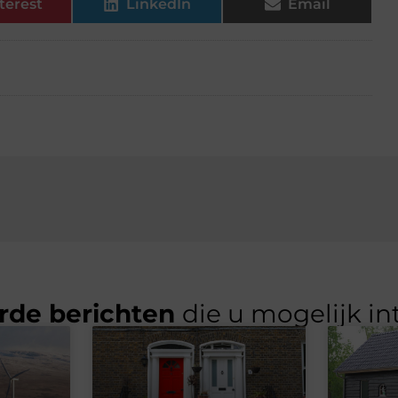
terest
LinkedIn
Email
rde berichten
die u mogelijk in