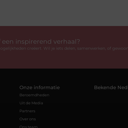
f een inspirerend verhaal?
gelijkheden creëert. Wil je iets delen, samenwerken, of gewoo
Onze informatie
Bekende Ned
Beroemdheden
Uit de Media
Partners
Over ons
Ons team