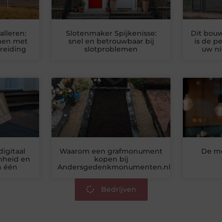
lleren:
Slotenmaker Spijkenisse:
Dit bouw
men met
snel en betrouwbaar bij
is de p
reiding
slotproblemen
uw n
igitaal
Waarom een grafmonument
De mo
mheid en
kopen bij
n één
Andersgedenkmonumenten.nl?
Bedrijven