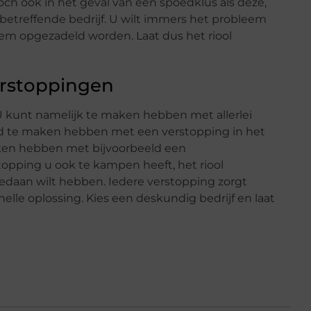
 toch ook in het geval van een spoedklus als deze,
betreffende bedrijf. U wilt immers het probleem
em opgezadeld worden. Laat dus het riool
erstoppingen
 U kunt namelijk te maken hebben met allerlei
eld te maken hebben met een verstopping in het
aken hebben met bijvoorbeeld een
topping u ook te kampen heeft, het riool
gedaan wilt hebben. Iedere verstopping zorgt
elle oplossing. Kies een deskundig bedrijf en laat