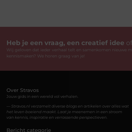
Heb je een vraag, een creatief idee
o
Wij geloven dat ieder verhaal telt en samenkomen nieuwe mo
kennismaken? We horen graag van je!
Over Stravos
Jouw gids in een wereld vol verhalen.
— Stravos.nl verzamelt diverse blogs en artikelen over alles wat
het leven boeiend maakt. Laat je meenemen in een stroom
van kennis, inspiratie en verrassende perspectieven.
Bericht categorie