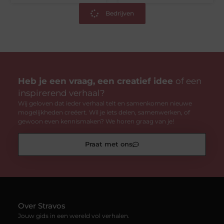
Bedrijven
Heb je een vraag, een creatief idee
of een
inspirerend verhaal?
Wij geloven dat ieder verhaal telt en samenkomen nieuwe
mogelijkheden creëert. Wil je iets delen, samenwerken, of
gewoon even kennismaken? We horen graag van je!
Praat met ons
Over Stravos
Jouw gids in een wereld vol verhalen.