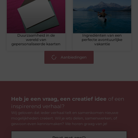
Duurzaamheid in de
Ingrediënten van een
wereld van
perfecte avontuurlijke
gepersonaliseerde kaarten
vakantie
Aanbiedingen
Heb je een vraag, een creatief idee
of een
inspirerend verhaal?
Wij geloven dat ieder verhaal telt en samenkomen nieuwe
mogelijkheden creëert. Wil je iets delen, samenwerken, of
gewoon even kennismaken? We horen graag van je!
Praat met ons