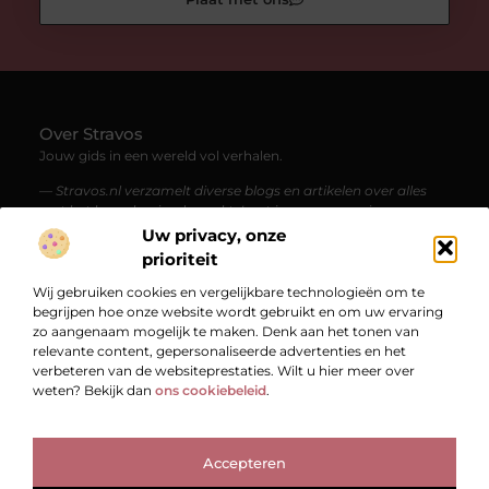
Over Stravos
Jouw gids in een wereld vol verhalen.
— Stravos.nl verzamelt diverse blogs en artikelen over alles
wat het leven boeiend maakt. Laat je meenemen in een
stroom van kennis, inspiratie en verrassende perspectieven.
Uw privacy, onze
prioriteit
Bericht categorie
Wij gebruiken cookies en vergelijkbare technologieën om te
begrijpen hoe onze website wordt gebruikt en om uw ervaring
zo aangenaam mogelijk te maken. Denk aan het tonen van
relevante content, gepersonaliseerde advertenties en het
Onze informatie
verbeteren van de websiteprestaties. Wilt u hier meer over
weten? Bekijk dan
ons cookiebeleid
.
Bekende Nederlanders
Accepteren
TOP