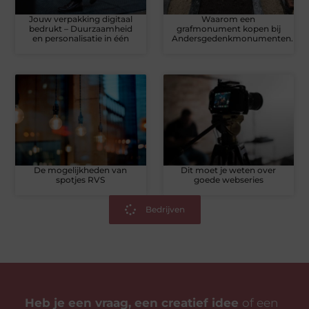
Jouw verpakking digitaal
Waarom een
bedrukt – Duurzaamheid
grafmonument kopen bij
en personalisatie in één
Andersgedenkmonumenten.nl?
De mogelijkheden van
Dit moet je weten over
spotjes RVS
goede webseries
Bedrijven
Heb je een vraag, een creatief idee
of een