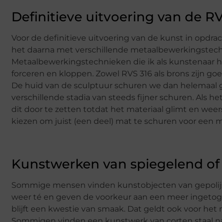
Definitieve uitvoering van de 
Voor de definitieve uitvoering van de kunst in opdra
het daarna met verschillende metaalbewerkingstechnie
Metaalbewerkingstechnieken die ik als kunstenaar hier
forceren en kloppen. Zowel RVS 316 als brons zijn go
De huid van de sculptuur schuren we dan helemaal gl
verschillende stadia van steeds fijner schuren. Als he
dit door te zetten totdat het materiaal glimt en wee
kiezen om juist (een deel) mat te schuren voor een m
Kunstwerken van spiegelend of
Sommige mensen vinden kunstobjecten van gepolijst 
weer té en geven de voorkeur aan een meer ingetog
blijft een kwestie van smaak. Dat geldt ook voor het 
Sommigen vinden een kunstwerk van corten staal nat