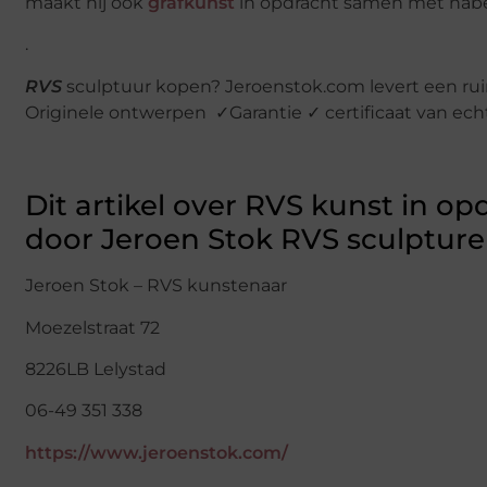
maakt hij ook
grafkunst
in opdracht samen met nab
.
RVS
sculptuur kopen? Jeroenstok.com levert een ru
Originele ontwerpen ✓Garantie ✓ certificaat van ech
Dit artikel over RVS kunst in 
door Jeroen Stok RVS sculptur
Jeroen Stok – RVS kunstenaar
Moezelstraat 72
8226LB Lelystad
06-49 351 338
https://www.jeroenstok.com/