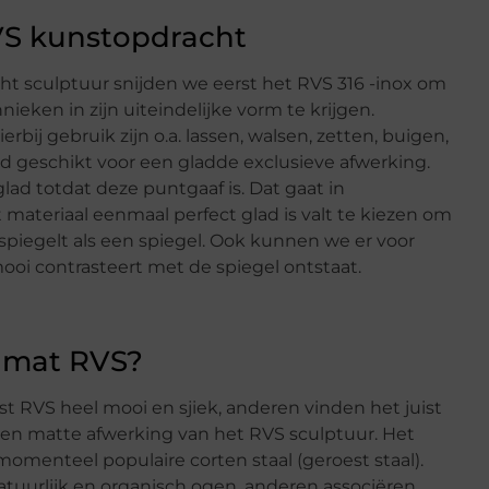
RVS kunstopdracht
cht sculptuur snijden we eerst het RVS 316 -inox om
ken in zijn uiteindelijke vorm te krijgen.
bij gebruik zijn o.a. lassen, walsen, zetten, buigen,
ed geschikt voor een gladde exclusieve afwerking.
ad totdat deze puntgaaf is. Dat gaat in
t materiaal eenmaal perfect glad is valt te kiezen om
rspiegelt als een spiegel. Ook kunnen we er voor
ooi contrasteert met de spiegel ontstaat.
 mat RVS?
RVS heel mooi en sjiek, anderen vinden het juist
en matte afwerking van het RVS sculptuur. Het
momenteel populaire corten staal (geroest staal).
uurlijk en organisch ogen, anderen associëren