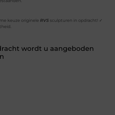
estaanden.
ime keuze originele
RVS
sculpturen in opdracht! ✓
theid.
opdracht wordt u aangeboden
en