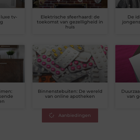
luxe tv-
Elektrische sfeerhaard: de
De id
ng
toekomst van gezelligheid in
jongens
huis
imen:
Binnenstebuiten: De wereld
Duurzaa
kende
van online apotheken
van g
en
Aanbiedingen