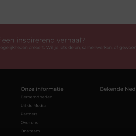
f een inspirerend verhaal?
gelijkheden creëert. Wil je iets delen, samenwerken, of gewoo
Onze informatie
Bekende Ned
Beroemdheden
Uit de Media
Partners
Over ons
Ons team