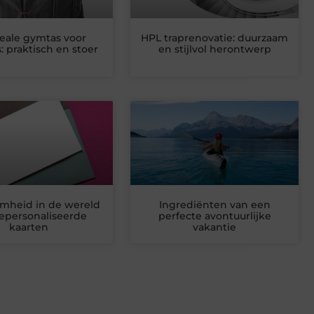
eale gymtas voor
HPL traprenovatie: duurzaam
: praktisch en stoer
en stijlvol herontwerp
mheid in de wereld
Ingrediënten van een
epersonaliseerde
perfecte avontuurlijke
kaarten
vakantie