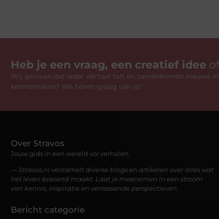
Heb je een vraag, een creatief idee
o
Wij geloven dat ieder verhaal telt en samenkomen nieuwe mo
kennismaken? We horen graag van je!
Over Stravos
Jouw gids in een wereld vol verhalen.
— Stravos.nl verzamelt diverse blogs en artikelen over alles wat
het leven boeiend maakt. Laat je meenemen in een stroom
van kennis, inspiratie en verrassende perspectieven.
Bericht categorie