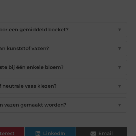
voor een gemiddeld boeket?
▼
van kunststof vazen?
▼
ste bij één enkele bloem?
▼
f neutrale vaas kiezen?
▼
en vazen gemaakt worden?
▼
terest
LinkedIn
Email