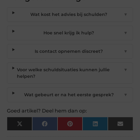
Wat kost het advies bij schulden?
▼
Hoe snel krijg ik hulp?
▼
Is contact opnemen discreet?
▼
Voor welke schuldsituaties kunnen jullie
▼
helpen?
Wat gebeurt er na het eerste gesprek?
▼
Goed artikel? Deel hem dan op:
X
Facebook
Pinterest
LinkedIn
Email
(Twitter)