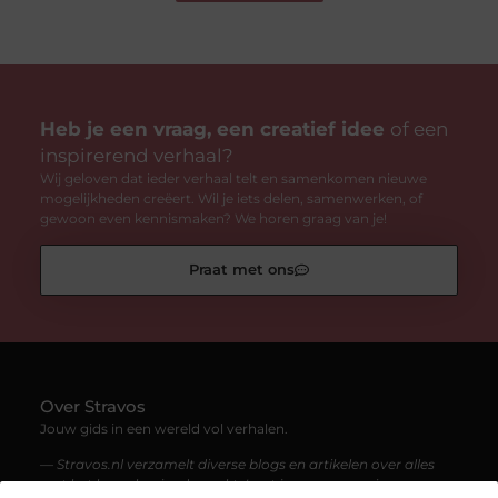
Heb je een vraag, een creatief idee
of een
inspirerend verhaal?
Wij geloven dat ieder verhaal telt en samenkomen nieuwe
mogelijkheden creëert. Wil je iets delen, samenwerken, of
gewoon even kennismaken? We horen graag van je!
Praat met ons
Over Stravos
Jouw gids in een wereld vol verhalen.
— Stravos.nl verzamelt diverse blogs en artikelen over alles
wat het leven boeiend maakt. Laat je meenemen in een