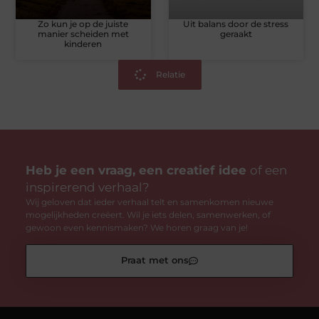
Zo kun je op de juiste
Uit balans door de stress
manier scheiden met
geraakt
kinderen
Relatie
Heb je een vraag, een creatief idee
of een
inspirerend verhaal?
Wij geloven dat ieder verhaal telt en samenkomen nieuwe
mogelijkheden creëert. Wil je iets delen, samenwerken, of
gewoon even kennismaken? We horen graag van je!
Praat met ons