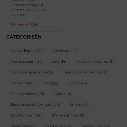
laminaatreinigers in
flessen te koop. Deze
producten
Woning en Tuin
CATEGORIEËN
Aanbiedingen
(174)
Adverteren
(2)
Alarmsysteem
(3)
Auto
(14)
Auto's en Motoren
(21)
Banen en opleidingen
(6)
Beauty en verzorging
(12)
Bedrijven
(118)
Blog
(4)
Cadeau
(3)
Dienstverlening
(31)
Dieren
(8)
Electronica en Computers
(6)
Energie
(4)
Entertainment
(4)
Eten en drinken
(10)
Financieel
(15)
Geschenken
(3)
Gezondheid
(23)