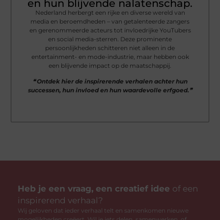
en hun blijvende nalatenschap.
Nederland herbergt een rijke en diverse wereld van
media en beroemdheden – van getalenteerde zangers
en gerenommeerde acteurs tot invloedrijke YouTubers
en social media-sterren. Deze prominente
persoonlijkheden schitteren niet alleen in de
entertainment- en mode-industrie, maar hebben ook
een blijvende impact op de maatschappij.
❝ Ontdek hier de inspirerende verhalen achter hun
successen, hun invloed en hun waardevolle erfgoed.❞
Heb je een vraag, een creatief idee
of een
inspirerend verhaal?
Wij geloven dat ieder verhaal telt en samenkomen nieuwe
mogelijkheden creëert. Wil je iets delen, samenwerken, of