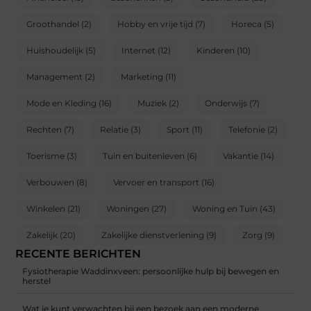
Groothandel
(2)
Hobby en vrije tijd
(7)
Horeca
(5)
Huishoudelijk
(5)
Internet
(12)
Kinderen
(10)
Management
(2)
Marketing
(11)
Mode en Kleding
(16)
Muziek
(2)
Onderwijs
(7)
Rechten
(7)
Relatie
(3)
Sport
(11)
Telefonie
(2)
Toerisme
(3)
Tuin en buitenleven
(6)
Vakantie
(14)
Verbouwen
(8)
Vervoer en transport
(16)
Winkelen
(21)
Woningen
(27)
Woning en Tuin
(43)
Zakelijk
(20)
Zakelijke dienstverlening
(9)
Zorg
(9)
RECENTE BERICHTEN
Fysiotherapie Waddinxveen: persoonlijke hulp bij bewegen en
herstel
Wat je kunt verwachten bij een bezoek aan een moderne