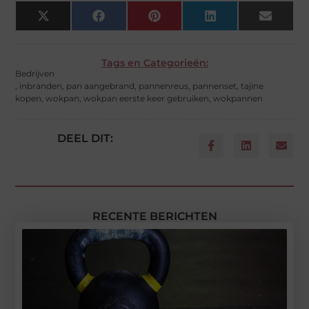
X
Facebook
Pinterest
LinkedIn
Email
(Twitter)
Tags en Categorieën:
Bedrijven
,
inbranden
,
pan aangebrand
,
pannenreus
,
pannenset
,
tajine
kopen
,
wokpan
,
wokpan eerste keer gebruiken
,
wokpannen
DEEL DIT:
RECENTE BERICHTEN