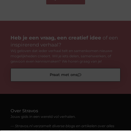
Heb je een vraag, een creatief idee
of een
inspirerend verhaal?
Wij geloven dat ieder verhaal telt en samenkomen nieuwe
mogelijkheden creëert. Wil je iets delen, samenwerken, of
gewoon even kennismaken? We horen graag van je!
Praat met ons
Over Stravos
Jouw gids in een wereld vol verhalen.
— Stravos.nl verzamelt diverse blogs en artikelen over alles