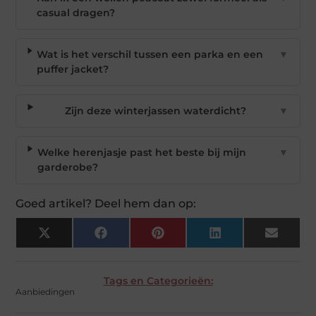
casual dragen?
Wat is het verschil tussen een parka en een
▼
puffer jacket?
Zijn deze winterjassen waterdicht?
▼
Welke herenjasje past het beste bij mijn
▼
garderobe?
Goed artikel? Deel hem dan op:
X
Facebook
Pinterest
LinkedIn
Email
(Twitter)
Tags en Categorieën:
Aanbiedingen