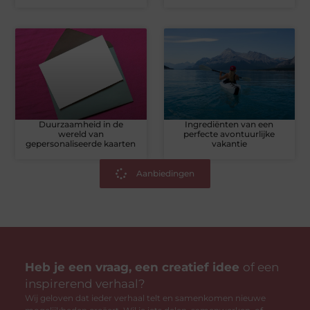
Duurzaamheid in de
Ingrediënten van een
wereld van
perfecte avontuurlijke
gepersonaliseerde kaarten
vakantie
Aanbiedingen
Heb je een vraag, een creatief idee
of een
inspirerend verhaal?
Wij geloven dat ieder verhaal telt en samenkomen nieuwe