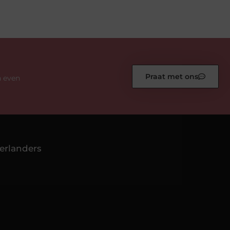
Praat met ons
n even
erlanders