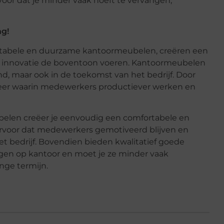
or dat je minder vaak hoeft te vervangen,
g!
tabele en duurzame kantoormeubelen, creëren een
 en innovatie de boventoon voeren. Kantoormeubelen
and, maar ook in de toekomst van het bedrijf. Door
sfeer waarin medewerkers productiever werken en
len creëer je eenvoudig een comfortabele en
rvoor dat medewerkers gemotiveerd blijven en
et bedrijf. Bovendien bieden kwalitatief goede
gen op kantoor en moet je ze minder vaak
nge termijn.