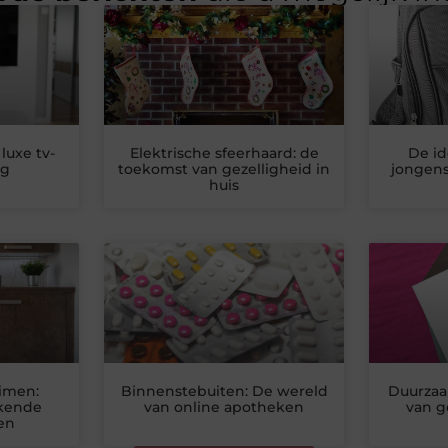
luxe tv-
Elektrische sfeerhaard: de
De id
ng
toekomst van gezelligheid in
jongens
huis
imen:
Binnenstebuiten: De wereld
Duurzaa
kende
van online apotheken
van g
en