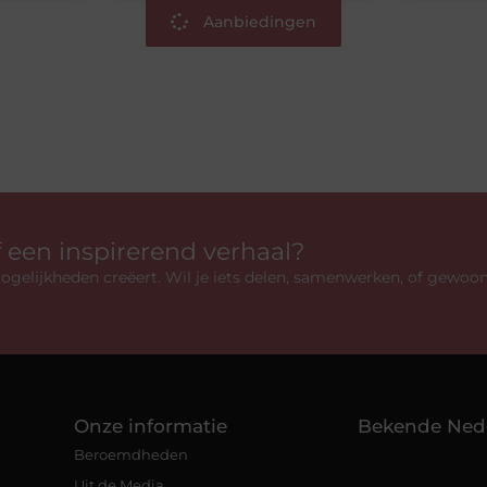
Aanbiedingen
f een inspirerend verhaal?
gelijkheden creëert. Wil je iets delen, samenwerken, of gewoo
Onze informatie
Bekende Ned
Beroemdheden
Uit de Media