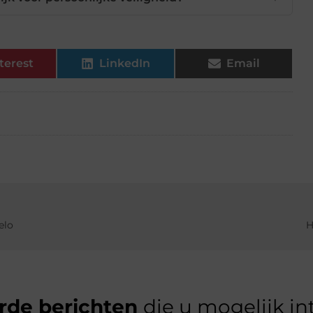
terest
LinkedIn
Email
elo
H
rde berichten
die u mogelijk in