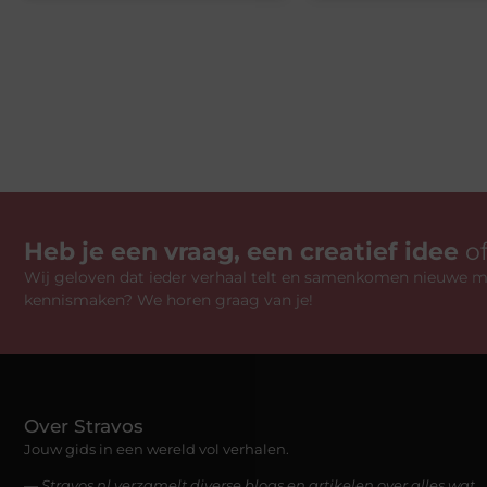
Heb je een vraag, een creatief idee
o
Wij geloven dat ieder verhaal telt en samenkomen nieuwe mo
kennismaken? We horen graag van je!
Over Stravos
Jouw gids in een wereld vol verhalen.
— Stravos.nl verzamelt diverse blogs en artikelen over alles wat