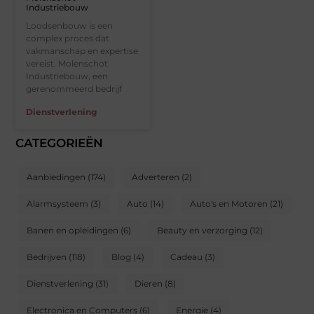
Industriebouw
Loodsenbouw is een
complex proces dat
vakmanschap en expertise
vereist. Molenschot
Industriebouw, een
gerenommeerd bedrijf
Dienstverlening
CATEGORIEËN
Aanbiedingen
(174)
Adverteren
(2)
Alarmsysteem
(3)
Auto
(14)
Auto's en Motoren
(21)
Banen en opleidingen
(6)
Beauty en verzorging
(12)
Bedrijven
(118)
Blog
(4)
Cadeau
(3)
Dienstverlening
(31)
Dieren
(8)
Electronica en Computers
(6)
Energie
(4)