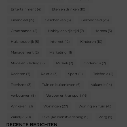
Entertainment
(4)
Eten en drinken
(10)
Financieel
(15)
Geschenken
(3)
Gezondheid
(23)
Groothandel
(2)
Hobby en vrije tijd
(7)
Horeca
(5)
Huishoudelijk
(5)
Internet
(12)
Kinderen
(10)
Management
(2)
Marketing
(11)
Mode en Kleding
(16)
Muziek
(2)
Onderwijs
(7)
Rechten
(7)
Relatie
(3)
Sport
(11)
Telefonie
(2)
Toerisme
(3)
Tuin en buitenleven
(6)
Vakantie
(14)
Verbouwen
(8)
Vervoer en transport
(16)
Winkelen
(21)
Woningen
(27)
Woning en Tuin
(43)
Zakelijk
(20)
Zakelijke dienstverlening
(9)
Zorg
(9)
RECENTE BERICHTEN