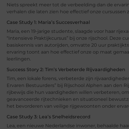
Niets spreekt meer tot de verbeelding dan de ervarin
verhalen die laten zien hoe effectief onze cursussen zi
Case Study 1: Maria’s Succesverhaal
Maria, een 19-jarige studente, slaagde voor haar rije
“Intensieve Praktijkcursus” bij onze rijschool. Deze
basiskennis van autorijden, omvatte 20 uur praktijkt
ervaring toont aan hoe effectief onze op maat gemaa
leerlingen.
Success Story 2: Tim’s Verbeterde Rijvaardigheden
Tim, een lokale forens, verbeterde zijn rijvaardighede
Ervaren Bestuurders” bij Rijschool Alphen aan den R
rijbewijs die hun vaardigheden willen verbeteren, om
geavanceerde rijtechnieken en situationeel bewustzij
het bevorderen van veilige rijgewoonten onder ervar
Case Study 3: Lea’s Snelheidsrecord
Lea, een nieuwe Nederlandse inwoner, behaalde haar