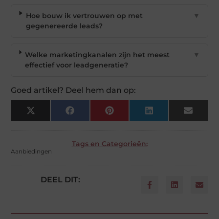
Hoe bouw ik vertrouwen op met
▼
gegenereerde leads?
Welke marketingkanalen zijn het meest
▼
effectief voor leadgeneratie?
Goed artikel? Deel hem dan op:
X
Facebook
Pinterest
LinkedIn
Email
(Twitter)
Tags en Categorieën:
Aanbiedingen
DEEL DIT: