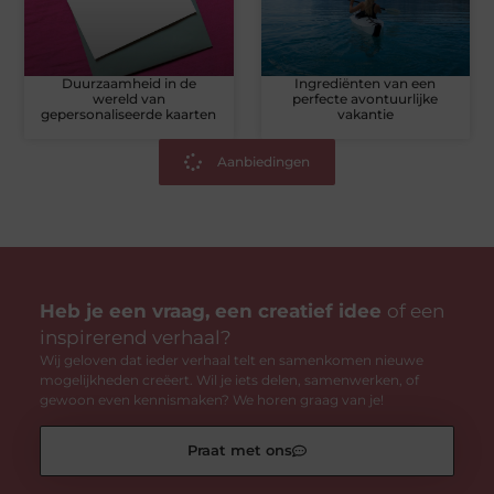
Duurzaamheid in de
Ingrediënten van een
wereld van
perfecte avontuurlijke
gepersonaliseerde kaarten
vakantie
Aanbiedingen
Heb je een vraag, een creatief idee
of een
inspirerend verhaal?
Wij geloven dat ieder verhaal telt en samenkomen nieuwe
mogelijkheden creëert. Wil je iets delen, samenwerken, of
gewoon even kennismaken? We horen graag van je!
Praat met ons