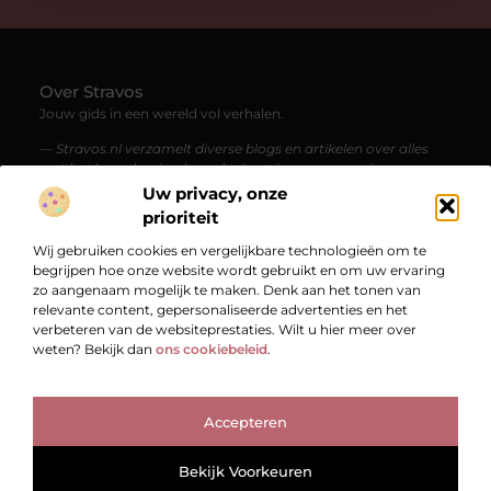
Over Stravos
Jouw gids in een wereld vol verhalen.
— Stravos.nl verzamelt diverse blogs en artikelen over alles
wat het leven boeiend maakt. Laat je meenemen in een
stroom van kennis, inspiratie en verrassende perspectieven.
Uw privacy, onze
prioriteit
Bericht categorie
Wij gebruiken cookies en vergelijkbare technologieën om te
begrijpen hoe onze website wordt gebruikt en om uw ervaring
zo aangenaam mogelijk te maken. Denk aan het tonen van
relevante content, gepersonaliseerde advertenties en het
Onze informatie
verbeteren van de websiteprestaties. Wilt u hier meer over
weten? Bekijk dan
ons cookiebeleid
.
Bekende Nederlanders
Accepteren
TOP
Bekijk Voorkeuren
@2025
www.stravos.nl.
All Right Reserved.