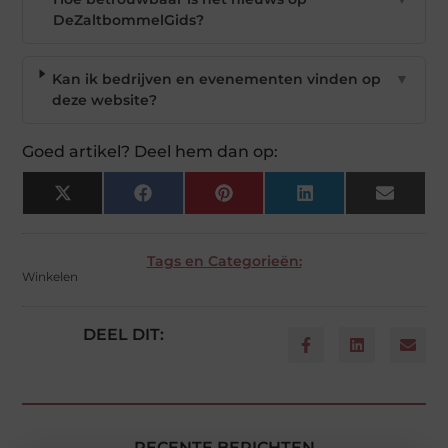
DeZaltbommelGids?
Kan ik bedrijven en evenementen vinden op
▼
deze website?
Goed artikel? Deel hem dan op:
X
Facebook
Pinterest
LinkedIn
Email
(Twitter)
Tags en Categorieën:
Winkelen
DEEL DIT:
RECENTE BERICHTEN