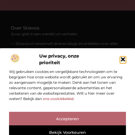
Over Stravos
Jouw gids in een wereld vol verhalen.
— Stravos.nl verzamelt diverse blogs en artikelen over alles
wat het leven boeiend maakt. Laat je meenemen in een
stroom van kennis, inspiratie en verrassende perspectieven.
Uw privacy, onze
prioriteit
Bericht categorie
Wij gebruiken cookies en vergelijkbare technologieën om te
begrijpen hoe onze website wordt gebruikt en om uw ervaring
zo aangenaam mogelijk te maken. Denk aan het tonen van
relevante content, gepersonaliseerde advertenties en het
Onze informatie
verbeteren van de websiteprestaties. Wilt u hier meer over
weten? Bekijk dan
ons cookiebeleid
.
Bekende Nederlanders
Accepteren
TOP
Bekijk Voorkeuren
@2025
www.stravos.nl.
All Right Reserved.