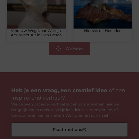
Vind Uw Weg Naar Welzijn:
Nieuws uit Heusden
Acupunctuur in Den Bosch
Winkelen
Heb je een vraag, een creatief idee
of een
inspirerend verhaal?
Wij geloven dat ieder verhaal telt en samenkomen nieuwe
mogelijkheden creëert. Wil je iets delen, samenwerken, of
gewoon even kennismaken? We horen graag van je!
Praat met ons