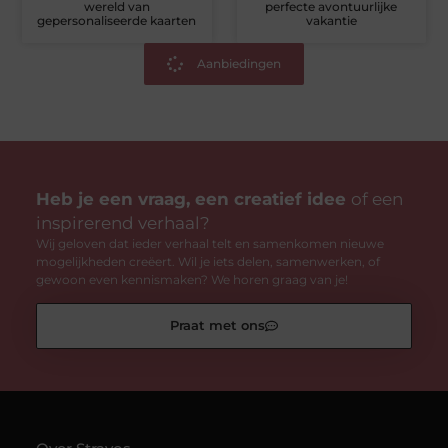
wereld van
perfecte avontuurlijke
gepersonaliseerde kaarten
vakantie
Aanbiedingen
Heb je een vraag, een creatief idee
of een
inspirerend verhaal?
Wij geloven dat ieder verhaal telt en samenkomen nieuwe
mogelijkheden creëert. Wil je iets delen, samenwerken, of
gewoon even kennismaken? We horen graag van je!
Praat met ons