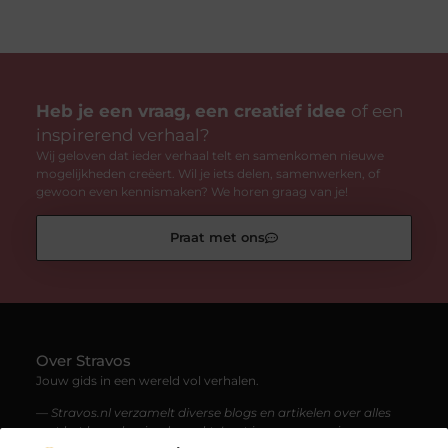
Heb je een vraag, een creatief idee
of een
inspirerend verhaal?
Wij geloven dat ieder verhaal telt en samenkomen nieuwe
mogelijkheden creëert. Wil je iets delen, samenwerken, of
gewoon even kennismaken? We horen graag van je!
Praat met ons
Over Stravos
Jouw gids in een wereld vol verhalen.
— Stravos.nl verzamelt diverse blogs en artikelen over alles
wat het leven boeiend maakt. Laat je meenemen in een