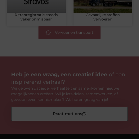
Rittenregistratie steeds
Gevaarlijke stoffen
vaker onmisbaar
vervoeren
Vervoer en transport
Heb je een vraag, een creatief idee
of een
inspirerend verhaal?
Wij geloven dat ieder verhaal telt en samenkomen nieuwe
mogelijkheden creëert. Wil je iets delen, samenwerken, of
gewoon even kennismaken? We horen graag van je!
Praat met ons